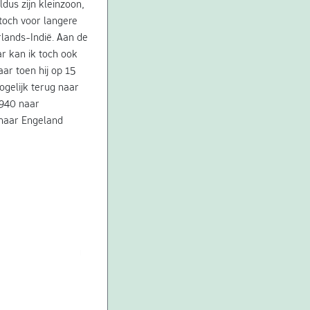
dus zijn kleinzoon,
 toch voor langere
rlands-Indië. Aan de
ar kan ik toch ook
aar toen hij op 15
gelijk terug naar
1940 naar
 naar Engeland