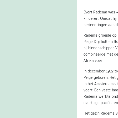
Evert Radema was –
kinderen. Omdat hij t
herinneringen aan d
Radema groeide op i
Peitje Drijfholt en
hij binnenschipper. 
combineerde met de g
Afrika voer.
In december 1927 tr
Peitje geboren. Het
In het Amsterdams b
vaart. Een vaste ba
Radema werkte onder 
overtuigd pacifist e
Het gezin Radema ve