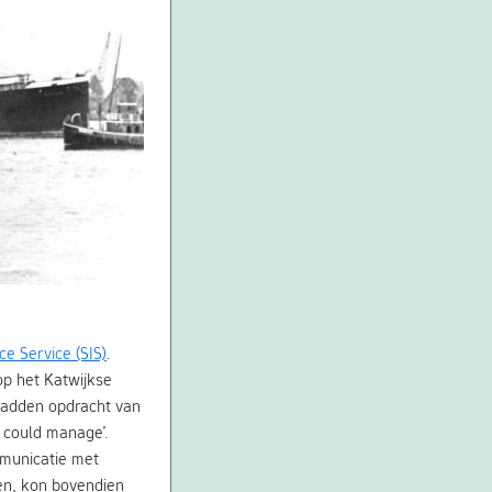
ce Service (SIS)
.
p het Katwijkse
 hadden opdracht van
y could manage’.
mmunicatie met
en, kon bovendien