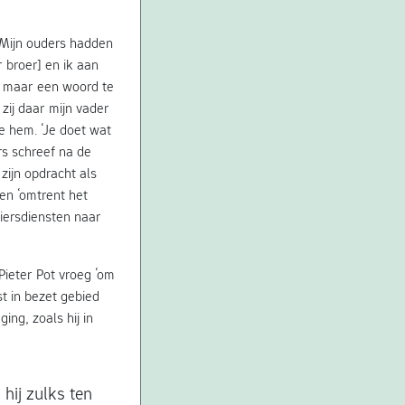
‘Mijn ouders hadden
 broer] en ik aan
k maar een woord te
zij daar mijn vader
e hem. ‘Je doet wat
rs schreef na de
ijn opdracht als
en ‘omtrent het
riersdiensten naar
 Pieter Pot vroeg ‘om
t in bezet gebied
ing, zoals hij in
hij zulks ten