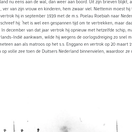
nd nu eens aan de wal, dan weer aan boord. Uit zijn brieven blijkt, al
, ver van zijn vrouw en kinderen, hem zwaar viel. Niettemin moest hij
o vertrok hij in september 1939 met de m.s. Poelau Roebiah naar Nede
 schreef hij: ‘het is wel een gespannen tijd om te vertrekken, maar da
en.’ In december van dat jaar vertrok hij opnieuw met hetzelfde schip, m
lands-Indië aankwam, wilde hij wegens de oorlogsdreiging zo snel mo
 meteen aan als matroos op het s.s. Enggano en vertrok op 20 maart 
 op volle zee toen de Duitsers Nederland binnenvielen, waardoor ze