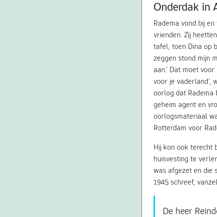
Onderdak in
Radema vond bij en 
vrienden. Zij heett
tafel, toen Dina op
zeggen stond mijn m
aan.’ Dat moet voor 
voor je vaderland’, 
oorlog dat Radema b
geheim agent en vro
oorlogsmateriaal wat
Rotterdam voor Ra
Hij kon ook terecht 
huisvesting te verle
was afgezet en die s
1945 schreef, vanzel
De heer Reinde