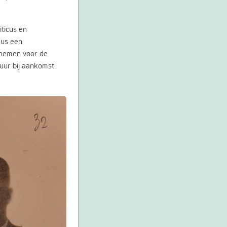
ticus en
dus een
nemen voor de
uur bij aankomst