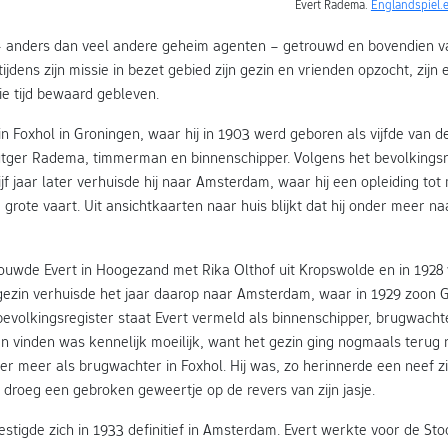
Evert Radema.
Englandspiel.e
 anders dan veel andere geheim agenten – getrouwd en bovendien v
ijdens zijn missie in bezet gebied zijn gezin en vrienden opzocht, zijn 
ie tijd bewaard gebleven.
n Foxhol in Groningen, waar hij in 1903 werd geboren als vijfde van d
 Rutger Radema, timmerman en binnenschipper. Volgens het bevolkingsr
Vijf jaar later verhuisde hij naar Amsterdam, waar hij een opleiding tot
rote vaart. Uit ansichtkaarten naar huis blijkt dat hij onder meer na
ouwde Evert in Hoogezand met Rika Olthof uit Kropswolde en in 1928
 gezin verhuisde het jaar daarop naar Amsterdam, waar in 1929 zoon 
evolkingsregister staat Evert vermeld als binnenschipper, brugwacht
an vinden was kennelijk moeilijk, want het gezin ging nogmaals terug
meer als brugwachter in Foxhol. Hij was, zo herinnerde een neef zich
n droeg een gebroken geweertje op de revers van zijn jasje.
stigde zich in 1933 definitief in Amsterdam. Evert werkte voor de St