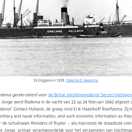
SS Enggano in 1939.
Collectie D. Swierstra.
adema gerekruteerd voor
de Britse inlichtingendienst Secret Intelligen
Jonge werd Radema in de nacht van 23 op 24 februari 1942 afgezet o
dienst’ Contact Holland, de groep rond Erik Hazelhoff Roelfzema. Zij
n military and naval information, and such economic information as the
 de schuilnaam Reinders of Ruyter – als marconist de draadloze co
e Jonge, primair verantwoordelijk voor het verzamelen van inlichting