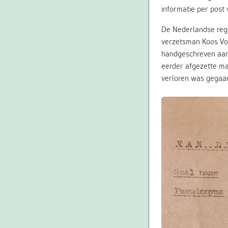
informatie per post
De Nederlandse rege
verzetsman Koos Vo
handgeschreven aan
eerder afgezette ma
verloren was gegaa