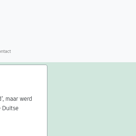
ontact
d’, maar werd
 Duitse