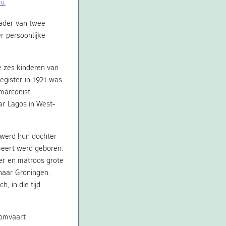
u.
ader van twee
er persoonlijke
e zes kinderen van
egister in 1921 was
 marconist
ar Lagos in West-
 werd hun dochter
Geert werd geboren.
er en matroos grote
 naar Groningen.
, in die tijd
oomvaart