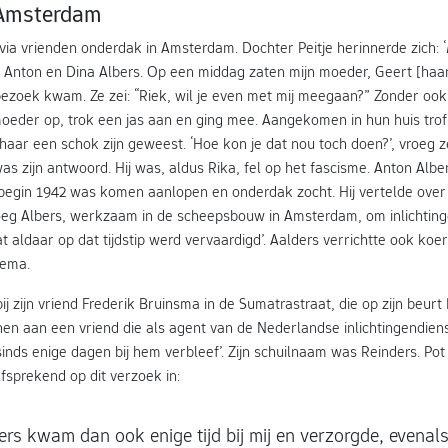
 Amsterdam
via vrienden onderdak in Amsterdam. Dochter Peitje herinnerde zich: 
en Anton en Dina Albers. Op een middag zaten mijn moeder, Geert [haar
 bezoek kwam. Ze zei: “Riek, wil je even met mij meegaan?” Zonder oo
oeder op, trok een jas aan en ging mee. Aangekomen in hun huis trof 
haar een schok zijn geweest. ‘Hoe kon je dat nou toch doen?’, vroeg z
was zijn antwoord. Hij was, aldus Rika, fel op het fascisme. Anton Albe
egin 1942 was komen aanlopen en onderdak zocht. Hij vertelde over z
eg Albers, werkzaam in de scheepsbouw in Amsterdam, om inlichting
 aldaar op dat tijdstip werd vervaardigd’. Aalders verrichtte ook koe
dema.
bij zijn vriend Frederik Bruinsma in de Sumatrastraat, die op zijn beurt
nen aan een vriend die als agent van de Nederlandse inlichtingendiens
inds enige dagen bij hem verbleef’. Zijn schuilnaam was Reinders. Pot g
fsprekend op dit verzoek in:
rs kwam dan ook enige tijd bij mij en verzorgde, evenals 