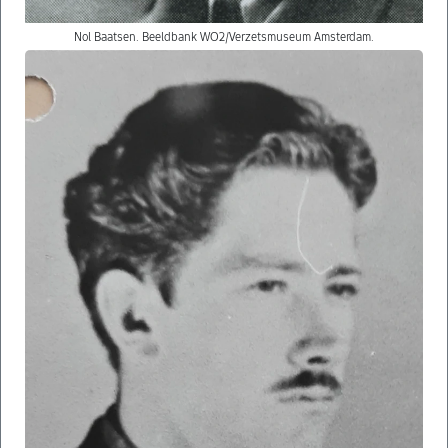
Nol Baatsen. Beeldbank WO2/Verzetsmuseum Amsterdam.