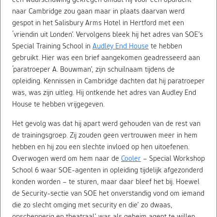
naar Cambridge zou gaan maar in plaats daarvan werd
gespot in het Salisbury Arms Hotel in Hertford met een
‘vriendin uit Londen’. Vervolgens bleek hij het adres van SOE’s
Special Training School in
Audley End House
te hebben
gebruikt. Hier was een brief aangekomen geadresseerd aan
‘paratroeper A. Bouwman’, zijn schuilnaam tijdens de
opleiding. Kennissen in Cambridge dachten dat hij paratroeper
was, was zijn uitleg. Hij ontkende het adres van Audley End
House te hebben vrijgegeven.
Het gevolg was dat hij apart werd gehouden van de rest van
de trainingsgroep. Zij zouden geen vertrouwen meer in hem
hebben en hij zou een slechte invloed op hen uitoefenen.
Overwogen werd om hem naar de
Cooler
– Special Workshop
School 6 waar SOE-agenten in opleiding tijdelijk afgezonderd
konden worden – te sturen, maar daar bleef het bij. Hoewel
de Security-sectie van SOE het onverstandig vond om iemand
die zo slecht omging met security en die’ zo dwaas,
opschepperig en theatraal’ was als geheim agent te willen