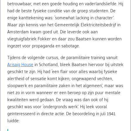
betrouwbaar, met een goede houding en vaderlandsliefde. Hij
had de beste fysieke conditie van de groep studenten. De
enige kanttekening was: ‘somewhat lacking in character’.
Maar zijn kennis van het Gemeentelijk Elektriciteitsbedrijf in
Amsterdam kwam goed uit. Die leverde ook aan
vliegtuigfabriek Fokker en daar zou Baatsen kunnen worden
ingezet voor propaganda en sabotage.
Tijdens de volgende cursus, de paramilitaire training vanuit
Arisaig House
in Schotland, bleek Baatsen hiervoor bij uitstek
geschikt te zijn. Hij had ‘een flair voor alles waarbij fysieke
alertheid of sensatie komt kijken; ongewapend vechten,
sloopwerk en paramilitaire zaken in het algemeen’, maar was
niet zo in vorm wanneer er een beroep op zijn puur mentale
kwaliteiten werd gedaan. De vraag was dan ook of hij
geschikt was voor ‘ondergronds werk’. Hij leek vooral
geïnteresseerd in directe actie. De beoordeling in juli 1941
luidde: