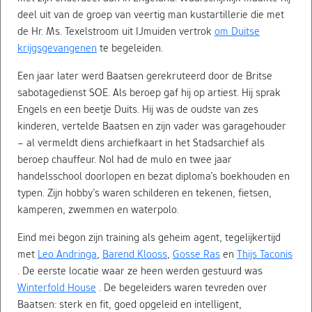
deel uit van de groep van veertig man kustartillerie die met
de Hr. Ms. Texelstroom uit IJmuiden vertrok
om Duitse
krijgsgevangenen
te begeleiden.
Een jaar later werd Baatsen gerekruteerd door de Britse
sabotagedienst SOE. Als beroep gaf hij op artiest. Hij sprak
Engels en een beetje Duits. Hij was de oudste van zes
kinderen, vertelde Baatsen en zijn vader was garagehouder
– al vermeldt diens archiefkaart in het Stadsarchief als
beroep chauffeur. Nol had de mulo en twee jaar
handelsschool doorlopen en bezat diploma’s boekhouden en
typen. Zijn hobby’s waren schilderen en tekenen, fietsen,
kamperen, zwemmen en waterpolo.
Eind mei begon zijn training als geheim agent, tegelijkertijd
met
Leo Andringa
,
Barend Klooss
,
Gosse Ras
en
Thijs Taconis
. De eerste locatie waar ze heen werden gestuurd was
Winterfold House
. De begeleiders waren tevreden over
Baatsen: sterk en fit, goed opgeleid en intelligent,