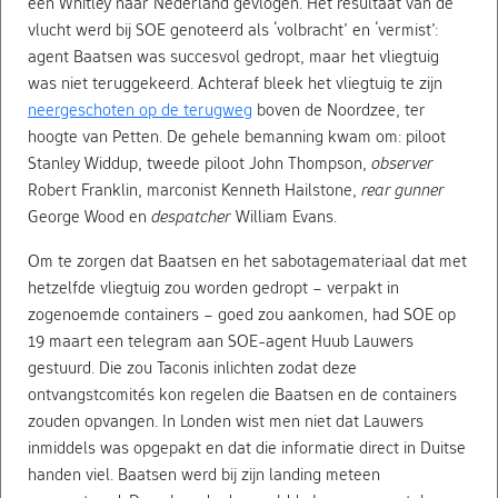
een Whitley naar Nederland gevlogen. Het resultaat van de
vlucht werd bij SOE genoteerd als ‘volbracht’ en ‘vermist’:
agent Baatsen was succesvol gedropt, maar het vliegtuig
was niet teruggekeerd. Achteraf bleek het vliegtuig te zijn
neergeschoten op de terugweg
boven de Noordzee, ter
hoogte van Petten. De gehele bemanning kwam om: piloot
Stanley Widdup, tweede piloot John Thompson,
observer
Robert Franklin, marconist Kenneth Hailstone,
rear gunner
George Wood en
despatcher
William Evans.
Om te zorgen dat Baatsen en het sabotagemateriaal dat met
hetzelfde vliegtuig zou worden gedropt – verpakt in
zogenoemde containers – goed zou aankomen, had SOE op
19 maart een telegram aan SOE-agent Huub Lauwers
gestuurd. Die zou Taconis inlichten zodat deze
ontvangstcomités kon regelen die Baatsen en de containers
zouden opvangen. In Londen wist men niet dat Lauwers
inmiddels was opgepakt en dat die informatie direct in Duitse
handen viel. Baatsen werd bij zijn landing meteen