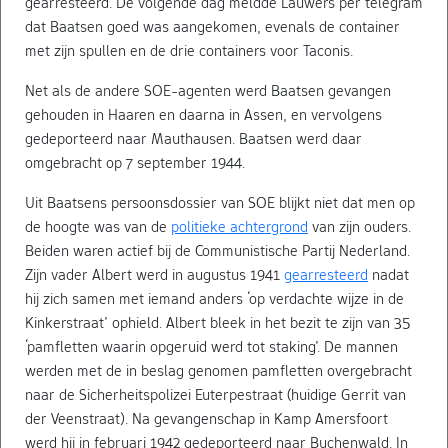
gearresteerd. De volgende dag meldde Lauwers per telegram
dat Baatsen goed was aangekomen, evenals de container
met zijn spullen en de drie containers voor Taconis.
Net als de andere SOE-agenten werd Baatsen gevangen
gehouden in Haaren en daarna in Assen, en vervolgens
gedeporteerd naar Mauthausen. Baatsen werd daar
omgebracht op 7 september 1944.
Uit Baatsens persoonsdossier van SOE blijkt niet dat men op
de hoogte was van de
politieke achtergrond
van zijn ouders.
Beiden waren actief bij de Communistische Partij Nederland.
Zijn vader Albert werd in augustus 1941
gearresteerd
nadat
hij zich samen met iemand anders ‘op verdachte wijze in de
Kinkerstraat’ ophield. Albert bleek in het bezit te zijn van 35
‘pamfletten waarin opgeruid werd tot staking’. De mannen
werden met de in beslag genomen pamfletten overgebracht
naar de Sicherheitspolizei Euterpestraat (huidige Gerrit van
der Veenstraat). Na gevangenschap in Kamp Amersfoort
werd hij in februari 1942 gedeporteerd naar Buchenwald. In