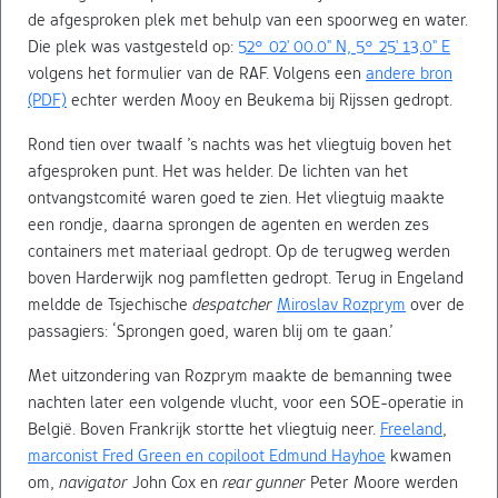
de afgesproken plek met behulp van een spoorweg en water.
Die plek was vastgesteld op:
52° 02' 00.0" N, 5° 25' 13.0" E
volgens het formulier van de RAF. Volgens een
andere bron
(PDF)
echter werden Mooy en Beukema bij Rijssen gedropt.
Rond tien over twaalf ’s nachts was het vliegtuig boven het
afgesproken punt. Het was helder. De lichten van het
ontvangstcomité waren goed te zien. Het vliegtuig maakte
een rondje, daarna sprongen de agenten en werden zes
containers met materiaal gedropt. Op de terugweg werden
boven Harderwijk nog pamfletten gedropt. Terug in Engeland
meldde de Tsjechische
despatcher
Miroslav Rozprym
over de
passagiers: ‘Sprongen goed, waren blij om te gaan.’
Met uitzondering van Rozprym maakte de bemanning twee
nachten later een volgende vlucht, voor een SOE-operatie in
België. Boven Frankrijk stortte het vliegtuig neer.
Freeland
,
marconist Fred Green en copiloot Edmund Hayhoe
kwamen
om,
navigator
John Cox en
rear gunner
Peter Moore werden