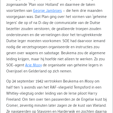
zogenaamde ‘Plan voor Holland’ en daarmee de taken
voortzetten van
George Jambroes
– die hem drie maanden
voorgegaan was. Dat Plan ging over het vormen van ‘geheime
legers’ die op of na D-day de communicatie van de Duitse
bezetter zouden verstoren, de geallieerde troepen zouden
ondersteunen en die vernielingen door het terugtrekkende
Duitse leger moesten voorkomen. SOE had daarvoor iemand
nodig die verzetsgroepen organiseerde en instructies zou
geven over wapens en sabotage. Beukema zou de algemene
leiding krijgen, maar hij hoefde niet alleen te werken. Zo zou
SOE-agent
Arie Mooy
de organisatie van geheime legers in
Overijssel en Gelderland op zich nemen.
Op 24 september 1942 vertrokken Beukema en Mooy om
half tien ’s avonds van het RAF-vliegveld Tempsford in een
Whitley-vliegtuig onder leiding van de Ierse piloot Harry
Freeland. Om tien over tien passeerden ze de Engelse kust bij
Cromer, zeventig minuten later zagen ze de kust van Vlieland.
Ze navigeerden op Stavoren en Harderwijk en zochten daarna