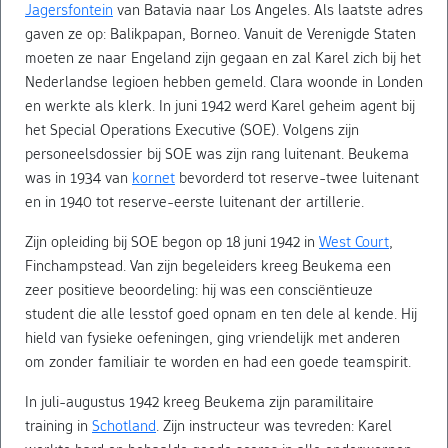
Jagersfontein
van Batavia naar Los Angeles. Als laatste adres
gaven ze op: Balikpapan, Borneo. Vanuit de Verenigde Staten
moeten ze naar Engeland zijn gegaan en zal Karel zich bij het
Nederlandse legioen hebben gemeld. Clara woonde in Londen
en werkte als klerk. In juni 1942 werd Karel geheim agent bij
het Special Operations Executive (SOE). Volgens zijn
personeelsdossier bij SOE was zijn rang luitenant. Beukema
was in 1934 van
kornet
bevorderd tot reserve-twee luitenant
en in 1940 tot reserve-eerste luitenant der artillerie.
Zijn opleiding bij SOE begon op 18 juni 1942 in
West Court
,
Finchampstead. Van zijn begeleiders kreeg Beukema een
zeer positieve beoordeling: hij was een consciëntieuze
student die alle lesstof goed opnam en ten dele al kende. Hij
hield van fysieke oefeningen, ging vriendelijk met anderen
om zonder familiair te worden en had een goede teamspirit.
In juli-augustus 1942 kreeg Beukema zijn paramilitaire
training in
Schotland
. Zijn instructeur was tevreden: Karel