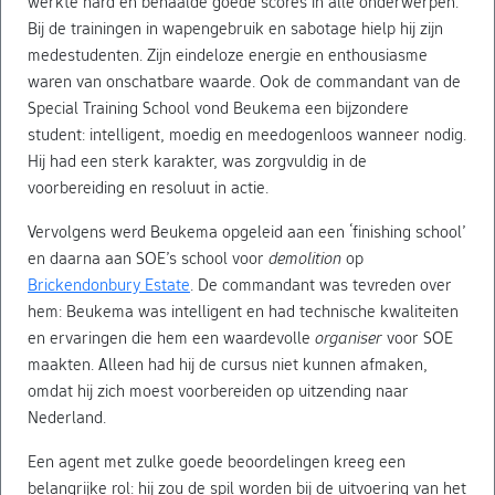
werkte hard en behaalde goede scores in alle onderwerpen.
Bij de trainingen in wapengebruik en sabotage hielp hij zijn
medestudenten. Zijn eindeloze energie en enthousiasme
waren van onschatbare waarde. Ook de commandant van de
Special Training School vond Beukema een bijzondere
student: intelligent, moedig en meedogenloos wanneer nodig.
Hij had een sterk karakter, was zorgvuldig in de
voorbereiding en resoluut in actie.
Vervolgens werd Beukema opgeleid aan een ‘finishing school’
en daarna aan SOE’s school voor
demolition
op
Brickendonbury Estate
. De commandant was tevreden over
hem: Beukema was intelligent en had technische kwaliteiten
en ervaringen die hem een waardevolle
organiser
voor SOE
maakten. Alleen had hij de cursus niet kunnen afmaken,
omdat hij zich moest voorbereiden op uitzending naar
Nederland.
Een agent met zulke goede beoordelingen kreeg een
belangrijke rol: hij zou de spil worden bij de uitvoering van het