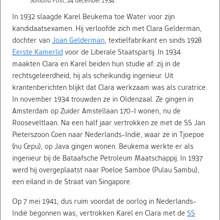
Sumatra Post
, 24 december 1934.
In 1932 slaagde Karel Beukema toe Water voor zijn
kandidaatsexamen. Hij verloofde zich met Clara Gelderman,
dochter van
Joan Gelderman
, textielfabrikant en sinds 1928
Eerste Kamerlid
voor de Liberale Staatspartij. In 1934
maakten Clara en Karel beiden hun studie af: zij in de
rechtsgeleerdheid, hij als scheikundig ingenieur. Uit
krantenberichten blijkt dat Clara werkzaam was als curatrice.
In november 1934 trouwden ze in Oldenzaal. Ze gingen in
Amsterdam op Zuider Amstellaan 170-I wonen, nu de
Rooseveltlaan. Na een half jaar vertrokken ze met de SS Jan
Pieterszoon Coen naar Nederlands-Indië, waar ze in Tjoepoe
(nu Cepu), op Java gingen wonen. Beukema werkte er als
ingenieur bij de Bataafsche Petroleum Maatschappij. In 1937
werd hij overgeplaatst naar Poeloe Samboe (Pulau Sambu),
een eiland in de Straat van Singapore.
Op 7 mei 1941, dus ruim voordat de oorlog in Nederlands-
Indië begonnen was, vertrokken Karel en Clara met de
SS