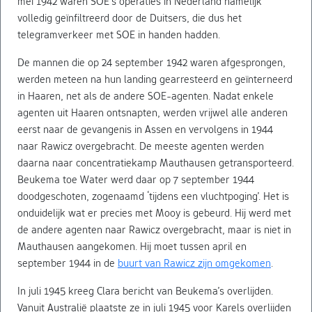
mei 1942 waren SOE’s operaties in Nederland namelijk
volledig geïnfiltreerd door de Duitsers, die dus het
telegramverkeer met SOE in handen hadden.
De mannen die op 24 september 1942 waren afgesprongen,
werden meteen na hun landing gearresteerd en geïnterneerd
in Haaren, net als de andere SOE-agenten. Nadat enkele
agenten uit Haaren ontsnapten, werden vrijwel alle anderen
eerst naar de gevangenis in Assen en vervolgens in 1944
naar Rawicz overgebracht. De meeste agenten werden
daarna naar concentratiekamp Mauthausen getransporteerd.
Beukema toe Water werd daar op 7 september 1944
doodgeschoten, zogenaamd ‘tijdens een vluchtpoging’. Het is
onduidelijk wat er precies met Mooy is gebeurd. Hij werd met
de andere agenten naar Rawicz overgebracht, maar is niet in
Mauthausen aangekomen. Hij moet tussen april en
september 1944 in de
buurt van Rawicz zijn omgekomen
.
In juli 1945 kreeg Clara bericht van Beukema’s overlijden.
Vanuit Australië plaatste ze in juli 1945 voor Karels overlijden